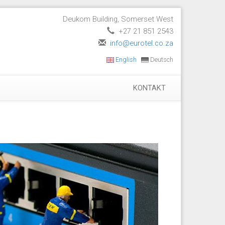
Deukom Building, Somerset West
+27 21 851 2543
info@eurotel.co.za
English
Deutsch
KONTAKT